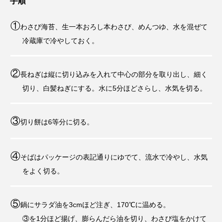
手順
①
わさび海苔、生一本おろし本わさび、めんつゆ、水を混ぜて
冷蔵庫で冷やしておく。
②
長ねぎは縦に切り込みを入れて中心の部分を取り出し、細く
切り、白髪ねぎにする。水に5分ほどさらし、水気を切る。
③
切り餅は6等分に切る。
④
そばはパッケージの表記通りにゆでて、流水で冷やし、水気
をよく切る。
⑤
鍋にサラダ油を3cmほど注ぎ、170℃に温める。
③を1分ほど揚げ、膨らんだら油を切り、わさび塩をかけて