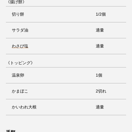
《揚げ餅》
切り餅
1/2個
サラダ油
適量
わさび塩
適量
《トッピング》
温泉卵
1個
かまぼこ
2切れ
かいわれ大根
適量