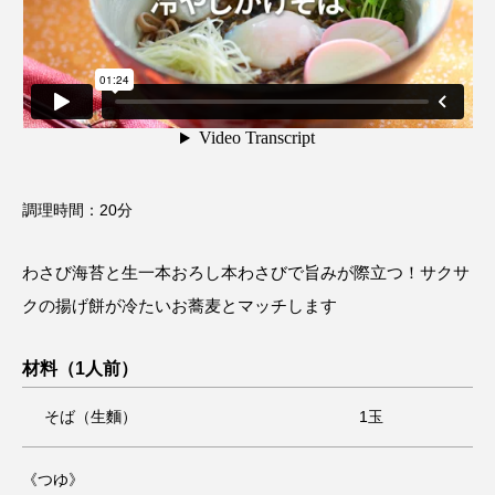
調理時間：20分
わさび海苔と生一本おろし本わさびで旨みが際立つ！サクサ
クの揚げ餅が冷たいお蕎麦とマッチします
材料
（1人前）
そば（生麵）
1玉
《つゆ》