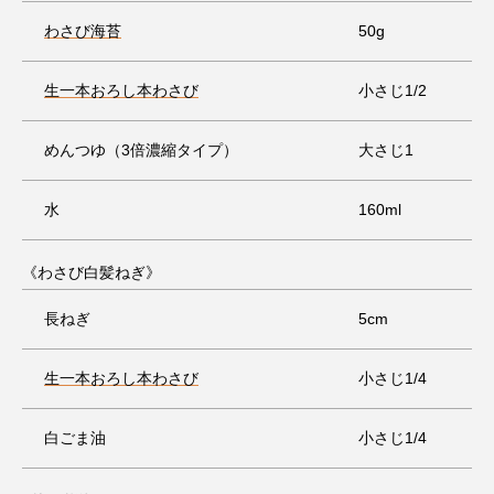
わさび海苔
50g
生一本おろし本わさび
小さじ1/2
めんつゆ（3倍濃縮タイプ）
大さじ1
水
160ml
《わさび白髪ねぎ》
長ねぎ
5cm
生一本おろし本わさび
小さじ1/4
白ごま油
小さじ1/4