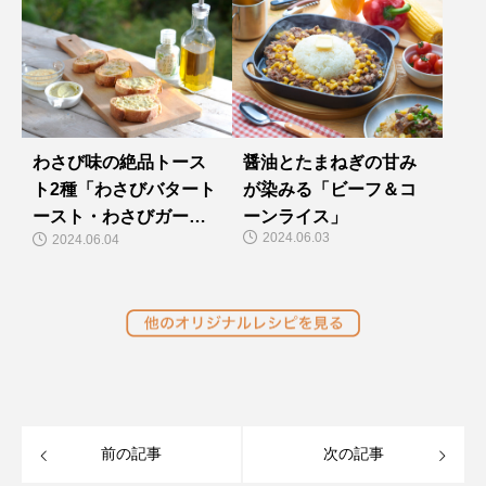
わさび味の絶品トース
醤油とたまねぎの甘み
ト2種「わさびバタート
が染みる「ビーフ＆コ
ースト・わさびガーリ
ーンライス」
2024.06.03
2024.06.04
ックトースト」
前の記事
次の記事