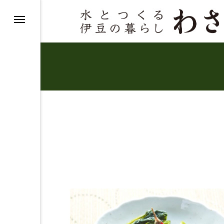
ピ
び
べるヒント
活について