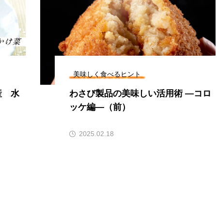
美味しく食べるヒント
産 水
わさび製品の美味しい活用術 ―コロ
ッケ編―（前）
2025.02.18