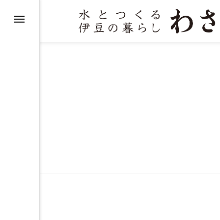
ピ
び
べるヒント
活について