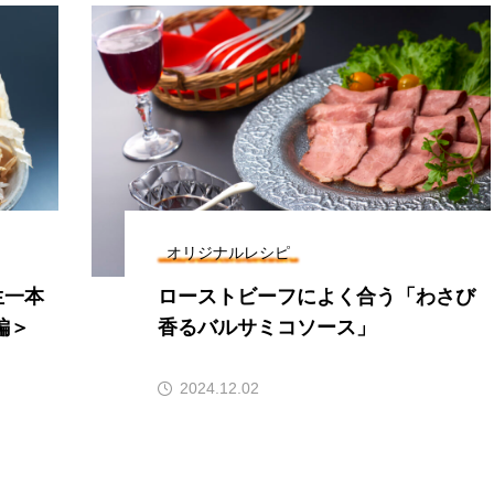
オリジナルレシピ
生一本
ローストビーフによく合う「わさび
編＞
香るバルサミコソース」
2024.12.02