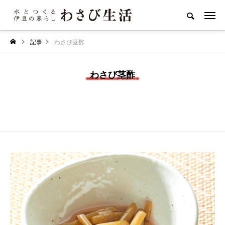
記事
わさび茎酢
わさび茎酢